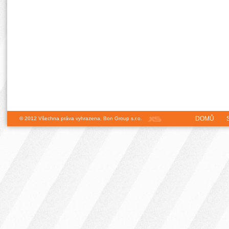
© 2012 Všechna práva vyhrazena, Bon Group s.r.o.
DOMŮ