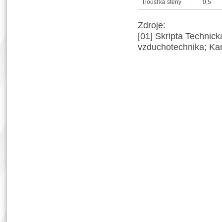
Tloušťka stěny
0,5
Zdroje:
[01] Skripta Technick
vzduchotechnika; Kar