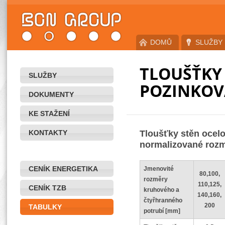
DOMŮ
SLUŽBY
TLOUŠŤKY
SLUŽBY
POZINKOV
DOKUMENTY
KE STAŽENÍ
KONTAKTY
Tloušťky stěn ocel
normalizované rozm
CENÍK ENERGETIKA
Jmenovité
80,100,
rozměry
110,125,
CENÍK TZB
kruhového a
140,160,
čtyřhranného
200
TABULKY
potrubí [mm]